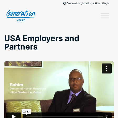
Skip
Impact
About
Login
Generation global
to
content
USA Employers and
Partners